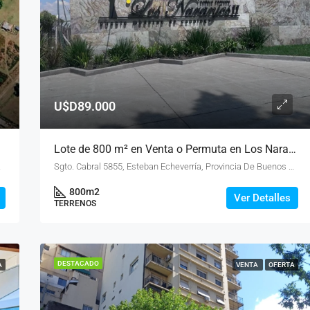
U$D89.000
Lote de 800 m² en Venta o Permuta en Los Naranjos II – Canning
, Argentina
Sgto. Cabral 5855, Esteban Echeverría, Provincia De Buenos Aires, Argentina, Los Naranjos, Esteban Echeverría, Bs.As. G.B.A. Sur
800
m2
Ver Detalles
TERRENOS
DESTACADO
A
VENTA
OFERTA