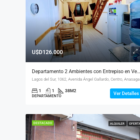
U$D126.000
Departamento 2 Ambientes con Entrepiso en Venta – Centro de Ba
Lagos del Sur, 1062, A
1
1
38
M2
Ver Detalles
DEPARTAMENTO
DESTACADO
ALQUILER
OFERT