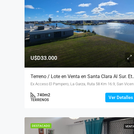
U$D33.000
Terreno / Lote en Venta en Santa Clara Al Sur.
Ex Acceso El P
740
m2
Ver Detalles
TERRENOS
DESTACADO
VENT