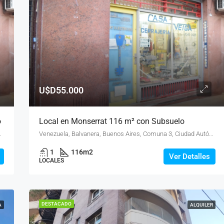
U$D55.000
o
Local en Monserrat 116 m² con Subsuelo
s Aires, 1081, Argentina
Venezuela, Balvanera, Buenos Aires, Comuna 3, Ciudad Autónoma de Buenos Aires, 1081, Argentina
1
116
m2
Ver Detalles
LOCALES
DESTACADO
A
ALQUILER