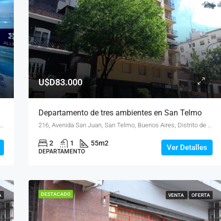
U$D83.000
riloche
Departamento de tres ambientes en San Telmo
venida Ángel Gallardo, Centro, Anasagasti, San Carlos de Bariloche, Municipio de San Carlos de Bariloche, Departamento Bariloche, Río Negro, R8400, Argentina
216, Avenida San Juan, San Telmo, Buenos Aires, Distrito de Las Artes, Comuna 1, Ciudad Autónoma de Buenos Aires, C1147AAO, Argentina
2
1
55
m2
Ver Detalles
DEPARTAMENTO
DESTACADO
A
VENTA
OFERTA