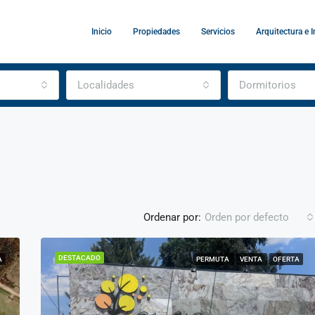
Inicio
Propiedades
Servicios
Arquitectura e I
Localidades
Dormitorios
Ordenar por:
Orden por defecto
DESTACADO
A
PERMUTA
VENTA
OFERTA