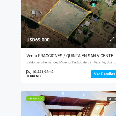
U$D69.000
Venta FRACCIONES / QUINTA EN SAN VICENTE
Baldomero Fernández Moreno, Partido de San Vicente, Buenos Aires, B1865JBP
10.441,98
m2
Ver Detalles
TERRENOS
DESTACADO
VENT