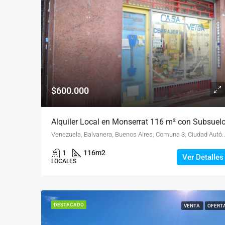
$600.000
Alquiler Local en Monserrat 116 m² con Subsuel
Venezuela, Balvanera, Buenos Aires, Comuna 3, Ciudad Autónoma de Bueno
1
116
m2
Ver Detalles
LOCALES
DESTACADO
VENTA
OFERT