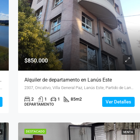
$850.000
 Etapa 4. Lote En Cul De Sac A La Laguna
Alquiler de departamento en Lanús Este
ampero, La Garza, Ruta 58 Km 16.9, San Vicente, Santa Clara Al Sur, San Vicente, Buenos Aires Interior
2307, Oncativo, Villa General Paz, Lanús Este, Partido de Lanús, Buenos Aires, B1824, Argentina
2
1
1
85
m2
Ver Detalles
DEPARTAMENTO
DESTACADO
A
VENTA