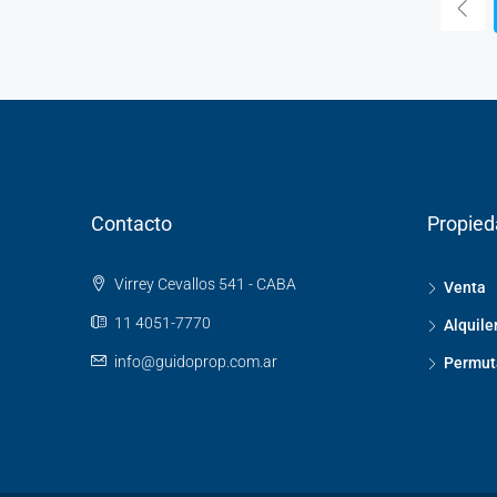
Contacto
Propie
Virrey Cevallos 541 - CABA
Venta
11 4051-7770
Alquile
info@guidoprop.com.ar
Permut