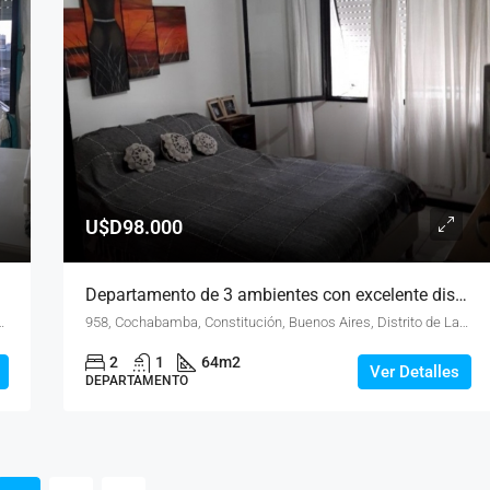
U$D98.000
Departamento de 3 ambientes con excelente distribución y servicios cerca del centro
tes, Comuna 1, Ciudad Autónoma de Buenos Aires, 1147, Argentina
958, Cochabamba, Constitución, Buenos Aires, Distrito de Las Artes, Comuna 1, Ciudad Autónoma de Buenos Aires, 1147, Argentina
2
1
64
m2
Ver Detalles
DEPARTAMENTO