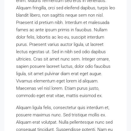
enim. Mauris fermentum sed eros in venenatis.
Aliquam fringilla, orci sed eleifend dapibus, turpis leo
blandit libero, non sagittis neque sem non nisl.
Praesent id pretium nibh. Interdum et malesuada
fames ac ante ipsum primis in faucibus. Nullam
dolor felis, lobortis ac leo eu, suscipit interdum
purus. Praesent varius auctor ligula, ut laoreet
lectus egestas ut. Sed in nibh sed odio dapibus
ultricies. Cras sit amet nunc sem. Integer ornare,
sapien posuere laoreet luctus, dolor odio faucibus
ligula, sit amet pulvinar diam erat eget augue.
Vivamus elementum eget lorem id aliquam.
Maecenas vel nisl lorem. Etiam purus justo,
commodo eget erat vitae, mattis euismod ex.
Aliquam ligula felis, consectetur quis interdum et,
posuere maximus nunc. Sed tristique mollis ex.
Aliquam erat volutpat. Nulla pellentesque nunc sed
consequat tincidunt. Suspendisse potenti. Nam eu