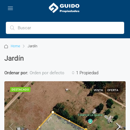
Home
Jardín
Jardín
Ordenar por:
1 Propiedad
Orden por defecto
DESTACADO
VENTA
OFERTA