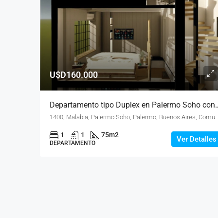
U$D160.000
Departamento tipo Duplex en Palermo Soho con E
1400, Malabia, Palermo Soho, Palermo, Buenos Aires, Comuna 14, Ciudad Autónoma de Buen
1
1
75
m2
Ver Detalles
DEPARTAMENTO