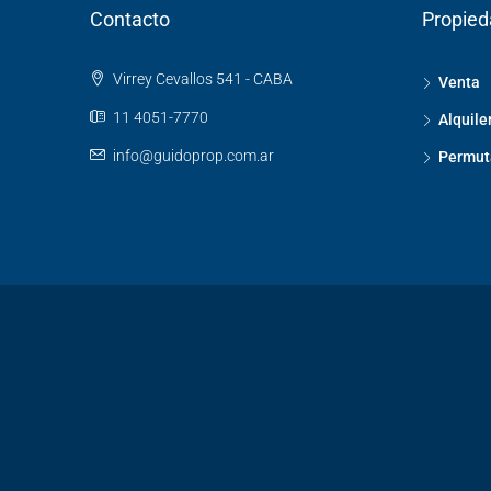
Contacto
Propie
Virrey Cevallos 541 - CABA
Venta
11 4051-7770
Alquile
info@guidoprop.com.ar
Permut