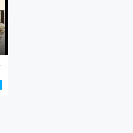
spacio, diseño y funcionalidad en altura
os Aires, C1414DON, Argentina